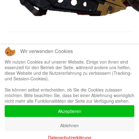
Wir verwenden Cookies
Zurück
Weiter
Wir nutzen Cookies auf unserer Website. Einige von ihnen sind
essenziell für den Betrieb der Seite, während andere uns helfen,
diese Website und die Nutzererfahrung zu verbessern (Tracking-
und Session-Cookies).
Sie können selbst entscheiden, ob Sie die Cookies zulassen
möchten. Bitte beachten Sie, dass bei einer Ablehnung womöglich
Bootstrap
is a front-end framework of Twitter, Inc. Code licensed under
MIT
nicht mehr alle Funktionalitäten der Seite zur Verfügung stehen.
License.
Font Awesome
font licensed under
SIL OFL 1.1
.
Akzeptieren
Ablehnen
Datenschutzerklärung