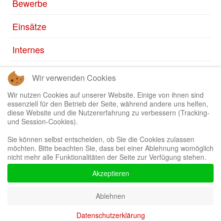
Bewerbe
Einsätze
Internes
Ausbildung
Wir verwenden Cookies
Jugend
Wir nutzen Cookies auf unserer Website. Einige von ihnen sind
essenziell für den Betrieb der Seite, während andere uns helfen,
diese Website und die Nutzererfahrung zu verbessern (Tracking-
und Session-Cookies).
Sie können selbst entscheiden, ob Sie die Cookies zulassen
möchten. Bitte beachten Sie, dass bei einer Ablehnung womöglich
Bootstrap
is a front-end framework of Twitter, Inc. Code licensed under
MIT
nicht mehr alle Funktionalitäten der Seite zur Verfügung stehen.
License.
Font Awesome
font licensed under
SIL OFL 1.1
.
Akzeptieren
Ablehnen
Datenschutzerklärung