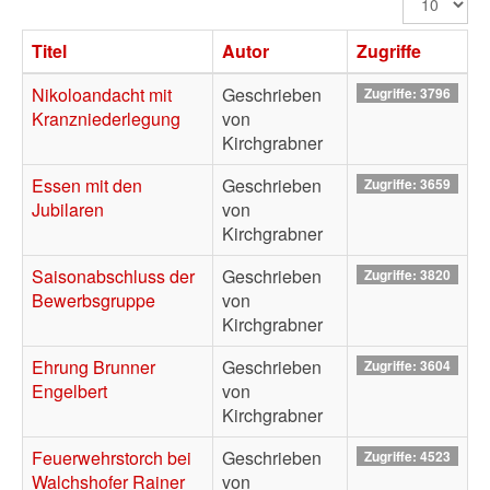
#
Titel
Autor
Zugriffe
Nikoloandacht mit
Geschrieben
Zugriffe: 3796
Kranzniederlegung
von
Kirchgrabner
Essen mit den
Geschrieben
Zugriffe: 3659
Jubilaren
von
Kirchgrabner
Saisonabschluss der
Geschrieben
Zugriffe: 3820
Bewerbsgruppe
von
Kirchgrabner
Ehrung Brunner
Geschrieben
Zugriffe: 3604
Engelbert
von
Kirchgrabner
Feuerwehrstorch bei
Geschrieben
Zugriffe: 4523
Walchshofer Rainer
von