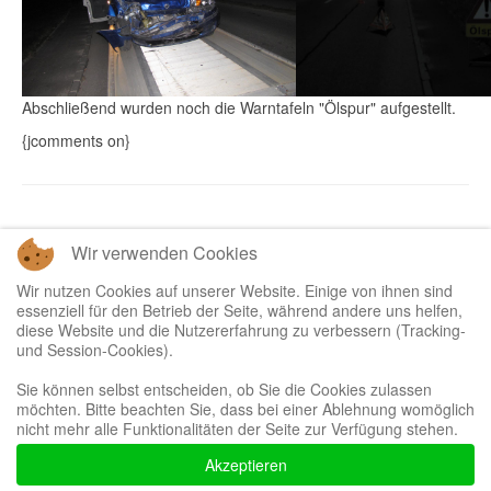
Abschließend wurden noch die Warntafeln "Ölspur" aufgestellt.
{jcomments on}
Wir verwenden Cookies
Zurück
Weiter
Wir nutzen Cookies auf unserer Website. Einige von ihnen sind
essenziell für den Betrieb der Seite, während andere uns helfen,
diese Website und die Nutzererfahrung zu verbessern (Tracking-
und Session-Cookies).
Sie können selbst entscheiden, ob Sie die Cookies zulassen
möchten. Bitte beachten Sie, dass bei einer Ablehnung womöglich
Bootstrap
is a front-end framework of Twitter, Inc. Code licensed under
MIT
nicht mehr alle Funktionalitäten der Seite zur Verfügung stehen.
License.
Font Awesome
font licensed under
SIL OFL 1.1
.
Akzeptieren