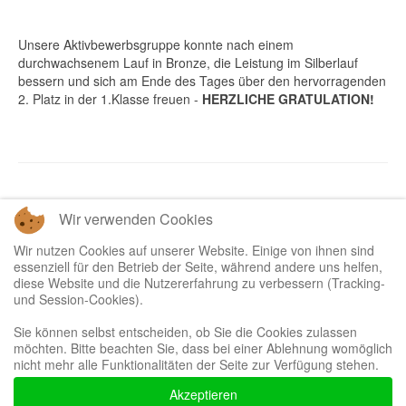
Unsere Aktivbewerbsgruppe konnte nach einem
durchwachsenem Lauf in Bronze, die Leistung im Silberlauf
bessern und sich am Ende des Tages über den hervorragenden
2. Platz in der 1.Klasse freuen -
HERZLICHE GRATULATION!
Wir verwenden Cookies
Zurück
Weiter
Wir nutzen Cookies auf unserer Website. Einige von ihnen sind
essenziell für den Betrieb der Seite, während andere uns helfen,
diese Website und die Nutzererfahrung zu verbessern (Tracking-
und Session-Cookies).
Sie können selbst entscheiden, ob Sie die Cookies zulassen
möchten. Bitte beachten Sie, dass bei einer Ablehnung womöglich
Bootstrap
is a front-end framework of Twitter, Inc. Code licensed under
MIT
nicht mehr alle Funktionalitäten der Seite zur Verfügung stehen.
License.
Font Awesome
font licensed under
SIL OFL 1.1
.
Akzeptieren