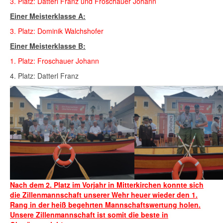
3. Platz: Datterl Franz und Froschauer Johann
Einer Meisterklasse A:
3. Platz: Dominik Walchshofer
Einer Meisterklasse B:
1. Platz: Froschauer Johann
4. Platz: Datterl Franz
N
ach dem 2. Platz im Vorjahr in Mitterkirchen konnte sich
die Zillenmannschaft unserer Wehr heuer wieder den 1.
Rang in der heiß begehrten Mannschaftswertung holen.
Unsere Zillenmannschaft ist somit die beste in